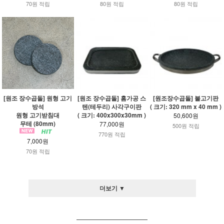
70원 적립
80원 적립
80원 적립
[원조 장수곱돌] 원형 고기
[원조 장수곱돌] 홈가공 스
[원조장수곱돌] 불고기판
방석
텐(테두리) 사각구이판
( 크기: 320 mm x 40 mm )
원형 고기받침대
( 크기: 400x300x30mm )
50,600원
무테 (80mm)
77,000원
500원 적립
770원 적립
7,000원
70원 적립
더보기 ▼