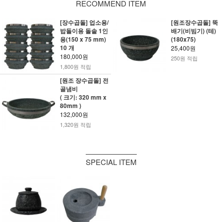
RECOMMEND ITEM
[장수곱돌] 업소용/
[원조장수곱돌] 뚝
밥돌이용 돌솥 1인
배기(비빔기) (테)
용(150 x 75 mm)
(180x75)
10 개
25,400원
180,000원
250원 적립
1,800원 적립
[원조 장수곱돌] 전
골냄비
( 크기: 320 mm x
80mm )
132,000원
1,320원 적립
SPECIAL ITEM