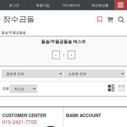
로그인
회원가입
마이페이지
최근본상품
장수곱돌
돌솥/주물곱돌솥
돌솥/주물곱돌솥 베스트
/
정렬
CUSTOMER CENTER
BANK ACCOUNT
010-2421-7705