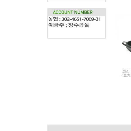
[원조
( 크기: