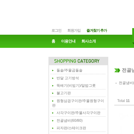
로그인
회원가입
즐겨찾기 추가
홈
이용안내
회사소개
전골냄
돌솥/주물곱돌솥
반달 고기방석
전골냄비(
뚝배기(비빔기)/알밥그릇
불고기판
원형삼겹구이판/주물원형구이
Total
11
판
사각구이판/주물사각구이판
전골냄비(60/80)
피자판/스테이크판