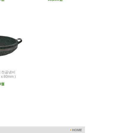
] 전골냄비
 x 80mm )
00원
HOME