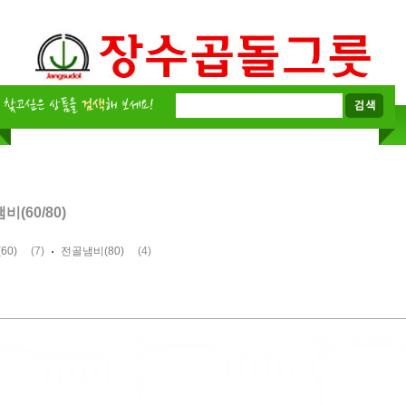
비(60/80)
(7)
(4)
60)
전골냄비(80)