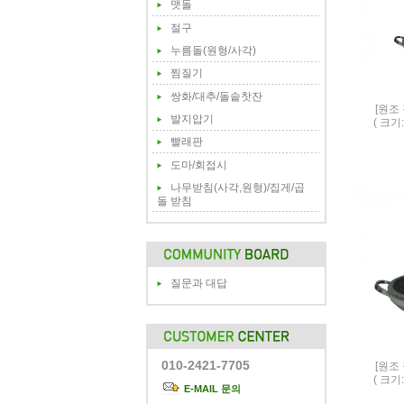
맷돌
절구
누름돌(원형/사각)
찜질기
쌍화/대추/돌솥찻잔
[원조
발지압기
( 크기:
빨래판
도마/회접시
나무받침(사각,원형)/집게/곱
돌 받침
질문과 대답
010-2421-7705
[원조
( 크기:
E-MAIL 문의