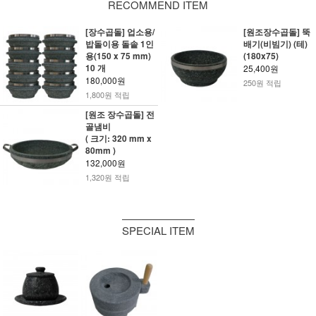
RECOMMEND ITEM
[장수곱돌] 업소용/
[원조장수곱돌] 뚝
밥돌이용 돌솥 1인
배기(비빔기) (테)
용(150 x 75 mm)
(180x75)
10 개
25,400원
180,000원
250원 적립
1,800원 적립
[원조 장수곱돌] 전
골냄비
( 크기: 320 mm x
80mm )
132,000원
1,320원 적립
SPECIAL ITEM